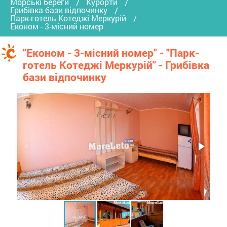
Морські береги
Курорти
Грибівка бази відпочинку
Парк-готель Котеджі Меркурій
Економ - 3-місний номер
"Економ - 3-місний номер" - "Парк-
готель Котеджі Меркурій" - Грибівка
бази відпочинку