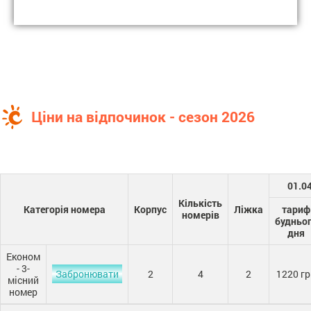
Ціни на відпочинок - сезон 2026
01.04
Кількість
Категорія номера
Корпус
Ліжка
тариф
номерів
будньо
дня
Економ
- 3-
Забронювати
2
4
2
1220 гр
місний
номер