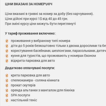
ЦІНИ ВКАЗАНІ ЗА НОМЕР\НІЧ
Ціни вказані в гривні за номер за добу (без харчування).
Ціни дійсні при курсі 1$ від 40 до 45 грн.
При зміні курсу ціни можуть бути переглянуті
У тариф проживання включено:
проживання у вибраному типі номера
діти до 5 років безкоштовно тільки з двома дорослими та б
користування басейнами, шезлонгами, парасольками, дитя
кухня для туристів, що проживають у номерах Економ
відкрита парковка для авто
Додатково оплачувані послуги:
крита парковка для авто
спелеокамера - соляна кімната
прокат скутерів
оренда альтанки з мангалом для пікніка
SPA послуги
настільний теніс