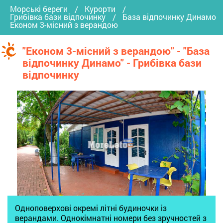
Морські береги
Курорти
Грибівка бази відпочинку
База відпочинку Динамо
Економ 3-місний з верандою
"Економ 3-місний з верандою" - "База
відпочинку Динамо" - Грибівка бази
відпочинку
Одноповерхові окремі літні будиночки із
верандами. Однокімнатні номери без зручностей з