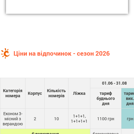
Ціни на відпочинок - сезон 2026
01.06 - 31.08
Категорія
Кількість
Корпус
Ліжка
тариф
тари
номера
номерів
буднього
вих.
дня
дня
Економ 3-
1+1+1,
місний з
2
10
1100 грн
грн
1+1+1+1
верандою
Є паркування
безкоштовна