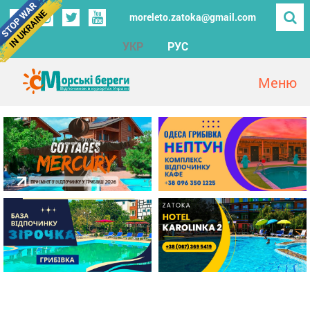
moreleto.zatoka@gmail.com
УКР
РУС