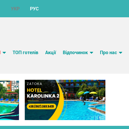
УКР
РУС
И
ТОП готелів
Акції
Відпочинок
Про нас