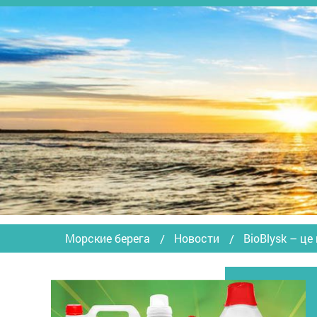
Морские берега
Новости
BioBlysk – це