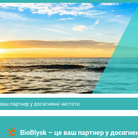
 ваш партнер у досягненні чистоти
BioBlysk – це ваш партнер у досягне