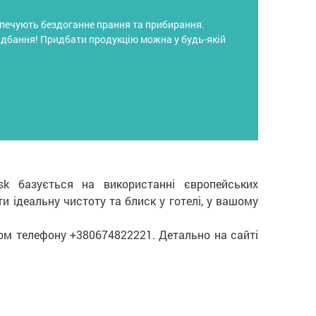
зпечують бездоганне прання та прибирання.
идбання! Придбати продукцію можна у будь-якій
ysk базується на використанні європейських
 ідеальну чистоту та блиск у готелі, у вашому
ром телефону +380674822221. Детально на сайті