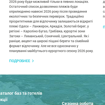
2026 року буде можливий тільки в певних локаціях.
д
Остаточний список дозволених пляжів буде
а
оприлюднено навесні 2026 року після проведення
с
екологічних та безпечних перевірок. Традиційно
п
пріоритетними для відпочинку залишаються відкриті
пляжі Одеси – Ланжерон, Аркадія, Золотий берег, у
регіоні – Кароліно-Бугаз, Грибівка, курортні зони
Затоки – Лиманський, Сонячний, Центральний. Як і
раніше, акцент на широкі піщані береги та сімейний
формат відпочинку. Але не все однозначно у
плануванні майбутнього курортного сезону 2026 року.
ПОДРОБНЕЕ
аталог баз та готелів
кції
Сезонна робота