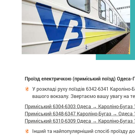
Проїзд електричкою (приміський поїзд) Одеса-Г
У розкладі руху поїздів 6342-6341 Кароліно
вашого вокзалу. Звертаємо вашу увагу на те, щ
Приміський 6304-6303 Одеса → Кароліно-Бугаз
Приміський 6348-6347 Кароліно-Бугаз → Одес
Приміський 6310-6309 Одеса → Кароліно-Бугаз
Інший та найпопулярніший спосіб проїзду до