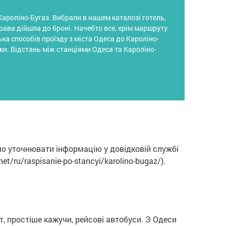
Кароліно-Бугаз. Вибрали в нашем каталозі готель,
рава дійшла до броні. Начебто все, крім маршруту.
ка способів проїзду з міста Одеса до Кароліно-
ки. Відстань між станціями Одеса та Кароліно-
мо уточнювати інформацію у довідковій службі
t/ru/raspisanie-po-stancyi/karolino-bugaz/).
, простіше кажучи, рейсові автобуси. З Одеси