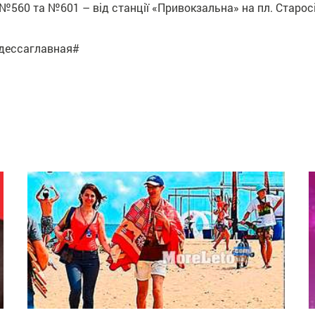
60 та №601 – від станції «Привокзальна» на пл. Старосінні
одессаглавная#