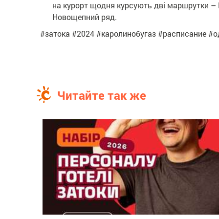
на курорт щодня курсують дві маршрутки – №5
Новощепний ряд.
#затока #2024 #каролинобугаз #расписание #
Читайте так же