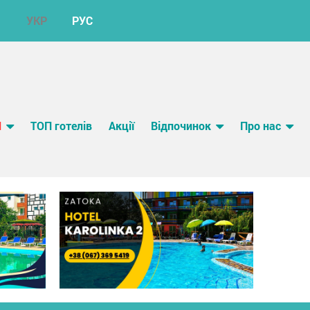
УКР
РУС
И
ТОП готелів
Акції
Відпочинок
Про нас