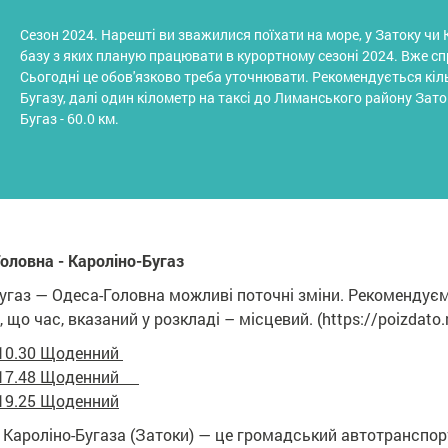
Сезон 2024. Нарешті ви зважилися поїхати на море, у Затоку чи 
базу з яких планую працювати в курортному сезоні 2024. Вже сп
Сьогодні це обов'язково треба уточнювати. Рекомендується кіль
Бугазу, далі один кілометр на таксі до Лиманського району Зато
Бугаз - 60.0 км.
оловна - Кароліно-Бугаз
-Бугаз — Одеса-Головна можливі поточні зміни. Рекомендує
о час, вказаний у розкладі – місцевий. (https://poizdato.ne
 10.30 Щоденний
а 17.48 Щоденний
 19.25 Щоденний
 Кароліно-Бугаза (Затоки) — це громадський автотранспорт