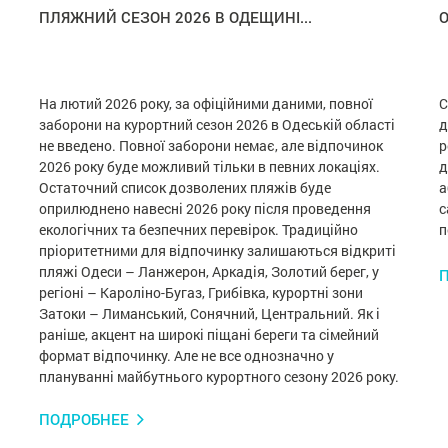
ПЛЯЖНИЙ СЕЗОН 2026 В ОДЕЩИНІ...
О
На лютий 2026 року, за офіційними даними, повної
С
заборони на курортний сезон 2026 в Одеській області
д
не введено. Повної заборони немає, але відпочинок
р
2026 року буде можливий тільки в певних локаціях.
д
Остаточний список дозволених пляжів буде
а
оприлюднено навесні 2026 року після проведення
с
екологічних та безпечних перевірок. Традиційно
п
пріоритетними для відпочинку залишаються відкриті
пляжі Одеси – Ланжерон, Аркадія, Золотий берег, у
регіоні – Кароліно-Бугаз, Грибівка, курортні зони
Затоки – Лиманський, Сонячний, Центральний. Як і
раніше, акцент на широкі піщані береги та сімейний
формат відпочинку. Але не все однозначно у
плануванні майбутнього курортного сезону 2026 року.
ПОДРОБНЕЕ