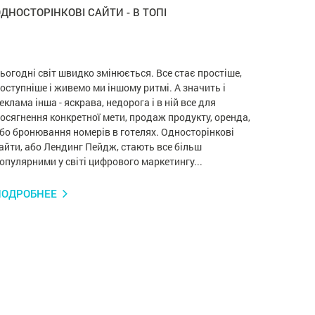
ДНОСТОРІНКОВІ САЙТИ - В ТОПІ
ьогодні світ швидко змінюється. Все стає простіше,
оступніше і живемо ми іншому ритмі. А значить і
еклама інша - яскрава, недорога і в ній все для
осягнення конкретної мети, продаж продукту, оренда,
бо бронювання номерів в готелях. Односторінкові
айти, або Лендинг Пейдж, стають все більш
опулярними у світі цифрового маркетингу...
ПОДРОБНЕЕ