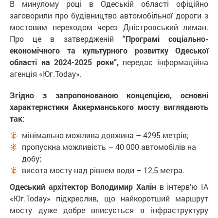
В минулому році в Одеській області офіційно
заговорили про будівництво автомобільної дороги з
мостовим переходом через Дністровський лиман.
Про це в затвердженій
“Програмі соціально-
економічного та культурного розвитку Одеської
області на 2024-2025 роки”,
передає інформаційна
агенція «Юг.Today».
Згідно з запропонованою концепцією, основні
характеристики Аккерманського мосту виглядають
так:
мінімально можлива довжина – 4295 метрів;
пропускна можливість – 40 000 автомобілів на
добу;
висота мосту над рівнем води – 12,5 метра.
Одеський архітектор Володимир Халін
в інтерв’ю ІА
«Юг.Today» підкреслив, що найкоротший маршрут
мосту дуже добре вписується в інфраструктуру