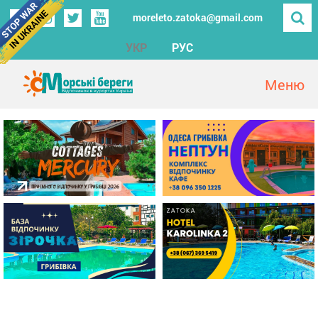
moreleto.zatoka@gmail.com
УКР
РУС