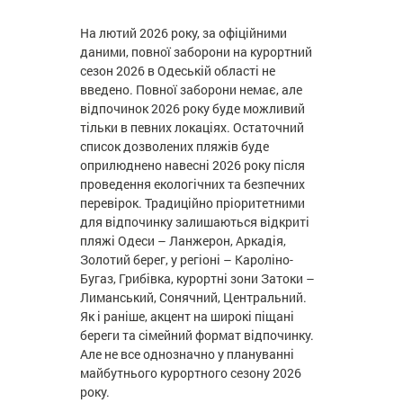
На лютий 2026 року, за офіційними
даними, повної заборони на курортний
сезон 2026 в Одеській області не
введено. Повної заборони немає, але
відпочинок 2026 року буде можливий
тільки в певних локаціях. Остаточний
список дозволених пляжів буде
оприлюднено навесні 2026 року після
проведення екологічних та безпечних
перевірок. Традиційно пріоритетними
для відпочинку залишаються відкриті
пляжі Одеси – Ланжерон, Аркадія,
Золотий берег, у регіоні – Кароліно-
Бугаз, Грибівка, курортні зони Затоки –
Лиманський, Сонячний, Центральний.
Як і раніше, акцент на широкі піщані
береги та сімейний формат відпочинку.
Але не все однозначно у плануванні
майбутнього курортного сезону 2026
року.