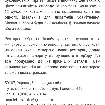
Буковинських Карпат. Місце відпочинку для тих, хто
цінує приватність, свободу та комфорт. Комплекс із
12 сучасних котеджів значно віддалених один від
одного, ідеальний для любителів усамітнення.
Можна вибрати будинок з каміном, фінською сауною
або з терасою.
Ресторан «Хутора Тихий» у стилі сучасного та
минулого… Гармонійно вписана частина старої хати,
на основі якої і створено новий ресторан, додає
гуцульського колориту до сучасного інтер'єру. Тут
все продумано до найдрібніших деталей. Вам
залишається тільки насолоджуватися атмосферою
та смачними стравами.
59107, Україна, Чернівецька обл.
Путильський р-н, с. Сергія, вул. Головна, 449
Тел: +38 (096) 402 28 34
moreleto.zatoka@gmail.com