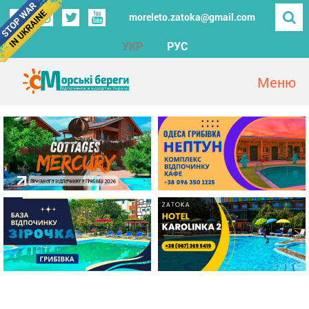
moreleto.zatoka@gmail.com
УКР
РУС