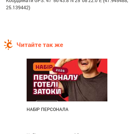
Координати GPS: 47°56'43.8"N 25°08'22.0"E (47.945488,
25.139442)
Читайте так же
НАБІР ПЕРСОНАЛА