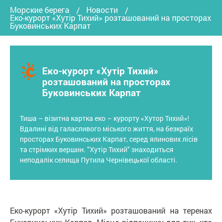
Морские берега
Новости
Еко-курорт «Хутір Тихий» розташований на просторах
Буковинських Карпат
Еко-курорт «Хутір Тихий»
розташований на просторах
Буковинських Карпат
Тиша – візитна картка еко – курорту «Хутор Тихий»!
Вдалині від галасливого міського життя, на безкраїх
просторах Буковинських Карпат, серед ялинових лісів
та стрімких вершин. "Хутір Тихий" знаходиться
неподалік селища Путила Чернівецької області.
Еко-курорт «Хутір Тихий» розташований на теренах