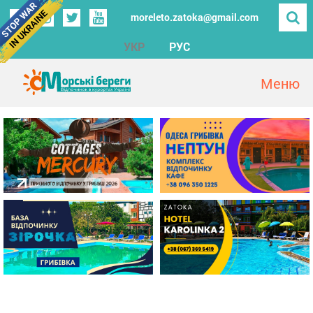
moreleto.zatoka@gmail.com
УКР
РУС