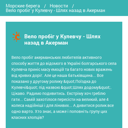
Морские берега
Новости
Вело пробіг у Кулевчу - Шлях назад в Акерман
Вело пробіг у Кулевчу - Шлях
назад в Акерман
Вело пробіг акерманських любителів активного
способу життя до відомого в Україні болгарського села
Кулевча приніс масу емоцій та багато нових вражень
від кривих доріг. Але це наша батьківщина... Все
показано у другому ролику &quot;Поїздка до
Кулевчі&quot; під назвою &quot;Шлях додому&quot;.
Цікаво. Радимо подивитись. Екстріму хоч греблю
гати... Самій захотілося пересісти на великий, але 4
колеса надійніші і для лінивих... А дивитися ролик все
одно варто. Хто знає, а може і поповніть групу цих
класних хлопців?