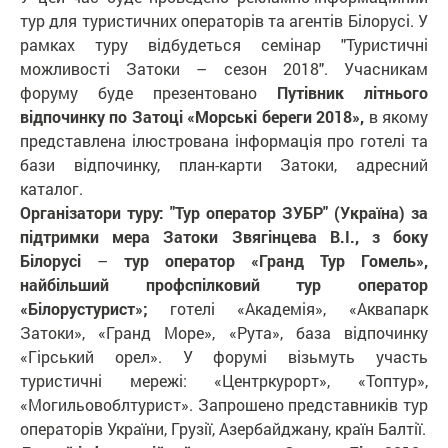
тур для туристичних операторів та агентів Білорусі. У
рамках туру відбудеться семінар "Туристичні
можливості Затоки – сезон 2018". Учасникам
форуму буде презентовано
Путівник літнього
відпочинку по Затоці «Морські береги 2018»,
в якому
представлена ілюстрована інформація про готелі та
бази відпочинку, план-карти Затоки, адресний
каталог.
Організатори туру: "Тур оператор ЗУБР" (Україна) за
підтримки мера Затоки Звягінцева В.І., з боку
Білорусі
–
тур оператор «Гранд Тур Гомель»,
найбільший профспілковий тур оператор
«Білорустурист»;
готелі «Академія», «Аквапарк
Затоки», «Гранд Море», «Рута», база відпочинку
«Гірський орел». У форумі візьмуть участь
туристичні мережі: «Центркурорт», «Топтур»,
«Могильовоблтурист». Запрошено представників тур
операторів України, Грузії, Азербайджану, країн Балтії.