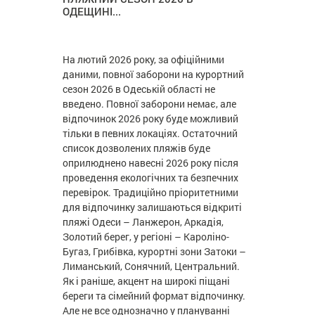
ОДЕЩИНІ...
На лютий 2026 року, за офіційними
даними, повної заборони на курортний
сезон 2026 в Одеській області не
введено. Повної заборони немає, але
відпочинок 2026 року буде можливий
тільки в певних локаціях. Остаточний
список дозволених пляжів буде
оприлюднено навесні 2026 року після
проведення екологічних та безпечних
перевірок. Традиційно пріоритетними
для відпочинку залишаються відкриті
пляжі Одеси – Ланжерон, Аркадія,
Золотий берег, у регіоні – Кароліно-
Бугаз, Грибівка, курортні зони Затоки –
Лиманський, Сонячний, Центральний.
Як і раніше, акцент на широкі піщані
береги та сімейний формат відпочинку.
Але не все однозначно у плануванні