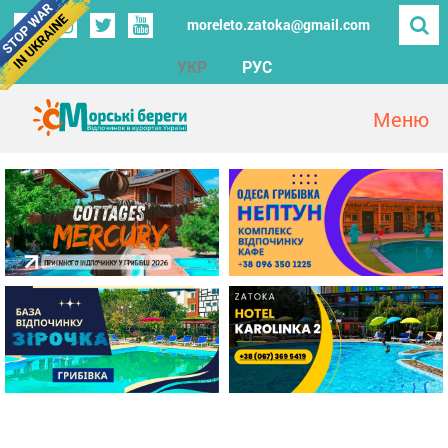
moreleto.zatoka@gmail.com
УКР
РУС