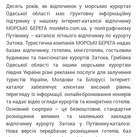
Десять років, як відпочинок у морських курортах
Одеської області має ґрунтовну інформаційну
підтримку у нашому інтернет-каталозі відпочинку
МОРСЬКІ БЕРЕГА moreleto.com.ua, у поліграфічному
Путівнику – каталозі літнього відпочинку по курорту
Затока. Туристична компанія МОРСЬКІ БЕРЕГА надає
базам відпочинку, готелям, міні-готелям, гостьовим
будинкам та пансіонатам курортів Затока, Грибівка
Одеської області та іншим морським курортам
півдня України різні рекламні послуги для залучення
туристів України, Молдови та Білорусі. Інтернет-
каталог забезпечує клієнтам високий рівень
перегляду їх інформації, онлайн-бронювання номерів
та надає відео огляди курортів та конкретних готелів.
Основний сюрприз – це безкоштовне, стандартне
розміщення великих та маленьких закладів
відпочинку курорту Затока у Путівнику-каталозі.
Нова версія передбачає розміщення готелів, баз