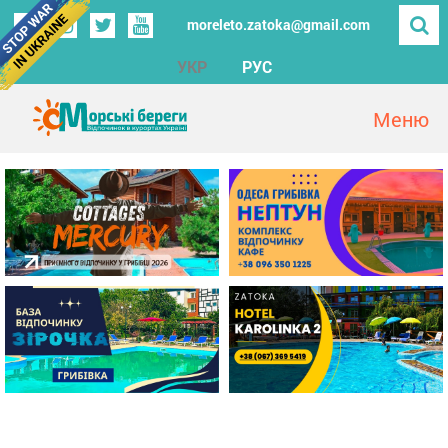
moreleto.zatoka@gmail.com
УКР
РУС