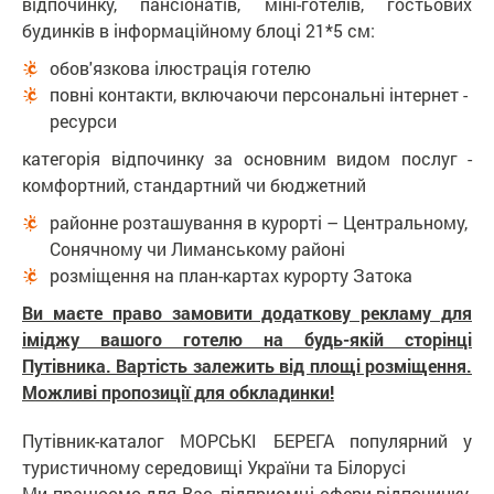
відпочинку, пансіонатів, міні-готелів, гостьових
будинків в інформаційному блоці 21*5 см:
обов'язкова ілюстрація готелю
повні контакти, включаючи персональні інтернет -
ресурси
категорія відпочинку за основним видом послуг -
комфортний, стандартний чи бюджетний
районне розташування в курорті – Центральному,
Сонячному чи Лиманському районі
розміщення на план-картах курорту Затока
Ви маєте право замовити додаткову рекламу для
іміджу вашого готелю на будь-якій сторінці
Путівника. Вартість залежить від площі розміщення.
Можливі пропозиції для обкладинки!
Путівник-каталог МОРСЬКІ БЕРЕГА популярний у
туристичному середовищі України та Білорусі
Ми працюємо для Вас, підприємці сфери відпочинку.