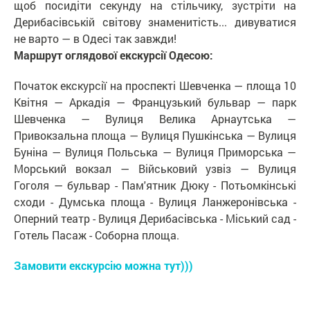
щоб посидіти секунду на стільчику, зустріти на
Дерибасівській світову знаменитість... дивуватися
не варто — в Одесі так завжди!
Маршрут оглядової екскурсії Одесою:
Початок екскурсії на проспекті Шевченка — площа 10
Квітня — Аркадія — Французький бульвар — парк
Шевченка — Вулиця Велика Арнаутська —
Привокзальна площа — Вулиця Пушкінська — Вулиця
Буніна — Вулиця Польська — Вулиця Приморська —
Морський вокзал — Військовий узвіз — Вулиця
Гоголя — бульвар - Пам'ятник Дюку - Потьомкінські
сходи - Думська площа - Вулиця Ланжеронівська -
Оперний театр - Вулиця Дерибасівська - Міський сад -
Готель Пасаж - Соборна площа.
Замовити екскурсію можна тут)))