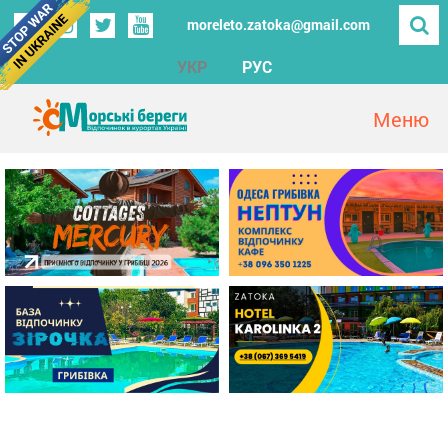
moreleto.zatoka@gmail.com
УКР
РУС