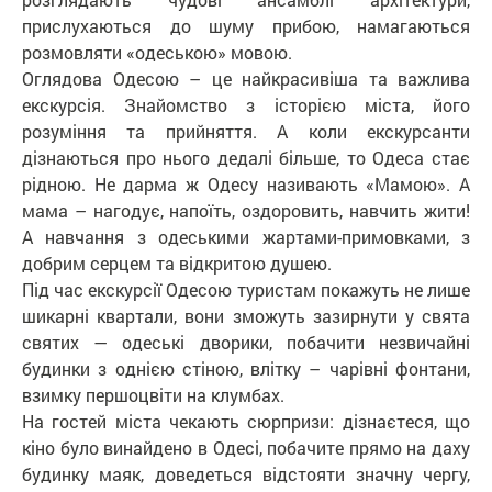
прислухаються до шуму прибою, намагаються
розмовляти «одеською» мовою.
Оглядова Одесою – це найкрасивіша та важлива
екскурсія. Знайомство з історією міста, його
розуміння та прийняття. А коли екскурсанти
дізнаються про нього дедалі більше, то Одеса стає
рідною. Не дарма ж Одесу називають «Мамою». А
мама – нагодує, напоїть, оздоровить, навчить жити!
А навчання з одеськими жартами-примовками, з
добрим серцем та відкритою душею.
Під час екскурсії Одесою туристам покажуть не лише
шикарні квартали, вони зможуть зазирнути у свята
святих — одеські дворики, побачити незвичайні
будинки з однією стіною, влітку – чарівні фонтани,
взимку першоцвіти на клумбах.
На гостей міста чекають сюрпризи: дізнаєтеся, що
кіно було винайдено в Одесі, побачите прямо на даху
будинку маяк, доведеться відстояти значну чергу,