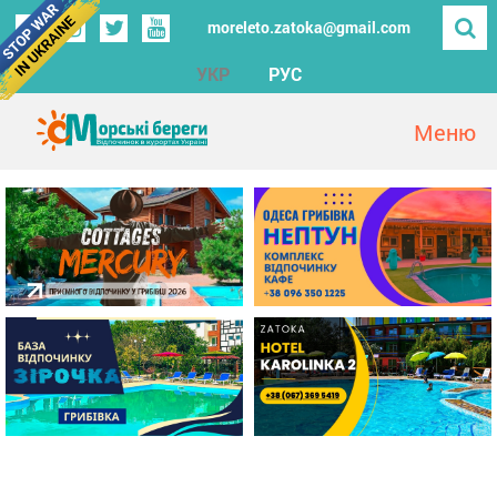
moreleto.zatoka@gmail.com
УКР
РУС