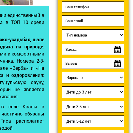
нии единственный в
са в ТОП 10 среди
эко-усадьбах, шале
тдыха на природе
.
ями и комфортными
ника. Номера 2-3-
але «Верба» и «На
ха и оздоровления:
уцульскую сауну,
ории не является
живания.
 в селе Квасы в
 частично обязаны
Тиса располагает
водой.