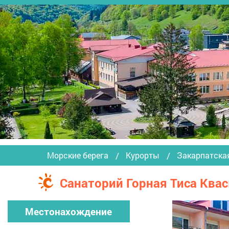
Морские берега
Курорты
Закарпатска
Санаторий Горная Тиса Ква
Местонахождение