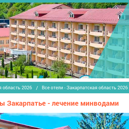
я область 2026
Все отели - Закарпатская область 2026
сы Закарпатье - лечение минводами