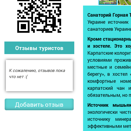
Санаторий Горная 
Украине источник
санаториев Украин
Кроме стационарны
и хостеле. Это х
Отзывы туристов
Карпатские колор
условиями прожив
местные и семейн
К сожалению, отзывов пока
берегу», в хостел
что нет :(
комфортные номе
карпатский чан 
обязательным, но 
Добавить отзыв
Источник мышьяк
экологически чис
источнику минер
эффективными мето