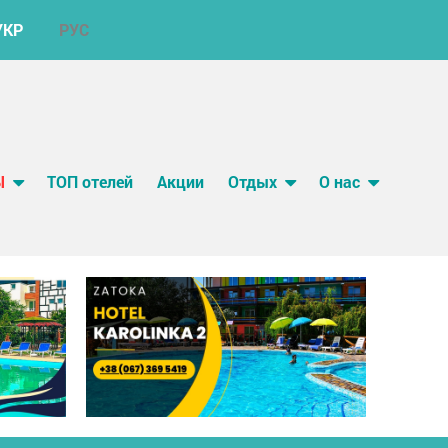
УКР
РУС
Ы
ТОП отелей
Акции
Отдых
О нас