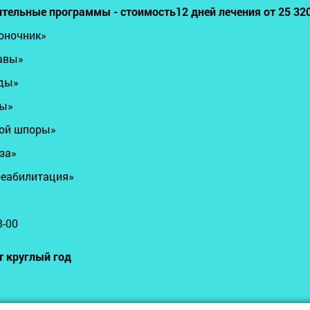
тельные программы - стоимость12 дней лечения от 25 320
оночник»
тавы»
ды»
ры»
ной шпоры»
за»
реабилитация»
3-00
т круглый год