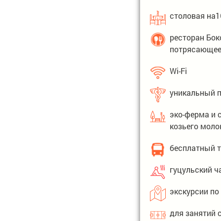
столовая на1
ресторан Бок
потрясающее
Wi-Fi
уникальный п
эко-ферма и 
козьего моло
бесплатный тр
гуцульский ч
экскурсии по
для занятий 