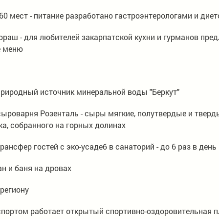
60 мест - питание разработано гастроэнтерологами и дие
ораш - для любителей закарпатской кухни и гурманов пред
 меню
риродный источник минеральной воды "Беркут"
сыроварня Розенталь - сыры мягкие, полутвердые и тверды
ка, собранного на горных долинах
ансфер гостей с эко-усадеб в санаторий - до 6 раз в день
ан и баня на дровах
 региону
спортом работает открытый спортивно-оздоровительная 