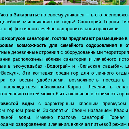
Тиса в Закарпатье
по своему уникален — в его расположе
 целебной мышьяковистой воды! Санаторий Горная Ти
ы с эффективной лечебно-оздоровительной практикой.
х корпусов санатория, гостям предлагают размещение в 
орошая возможность для семейного оздоровления и о
итные деревянные строения с оборудованными территори
ания расположены вблизи санатория и лечебного источ
ые в эко-усадьбах «Водограй» и «Сельская садыба», ш
 «Васкул». Эти коттеджи среди гор для отличного отды
ра со всеми удобствами, возможность посещать г
и наслаждаться пейзажами Карпат. Лечение в санат
по желанию гостей может быть включено в стоимость про
овистой воды
с характерным квасным привкусом
том горном районе Закарпатья. Своим названием Квасы
альной воды. Именно поэтому санаторий Горная 
дами оздоровления и лечения, включая питьевой режим 