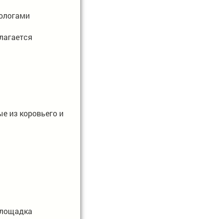
тологами
лагается
е из коровьего и
площадка